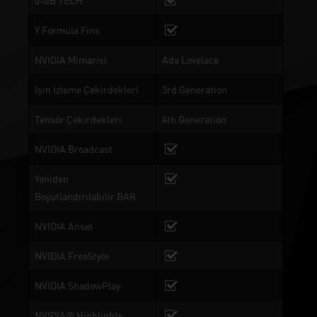
0-dB TECH
Y Formula Fins
NVIDIA Mimarisi
Ada Lovelace
Işın İzleme Çekirdekleri
3rd Generation
Tensör Çekirdekleri
4th Generation
NVIDIA Broadcast
Yeniden
Boyutlandırılabilir BAR
NVIDIA Ansel
NVIDIA FreeStyle
NVIDIA ShadowPlay
NVIDIA® Highlights