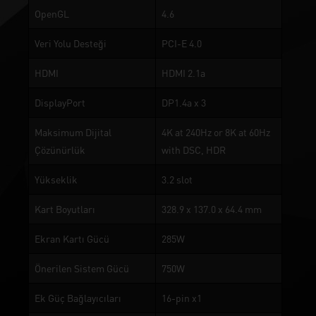
OpenGL
4.6
Veri Yolu Desteği
PCI-E 4.0
HDMI
HDMI 2.1a
DisplayPort
DP1.4a x 3
Maksimum Dijital
4K at 240Hz or 8K at 60Hz
Çözünürlük
with DSC, HDR
Yükseklik
3.2 slot
Kart Boyutları
328.9 x 137.0 x 64.4 mm
Ekran Kartı Gücü
285W
Önerilen Sistem Gücü
750W
Ek Güç Bağlayıcıları
16-pin x1