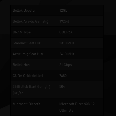
Bellek Boyutu
12GB
Bellek Arayüz Genişliği
192bit
DRAM Type
GDDR6X
Standart Saat Hızı
2310 MHz
Artırılmış Saat Hızı
2610 MHz
Bellek Hızı
21 Gbps
CUDA Çekirdekleri
7680
336Bellek Bant Genişliği
504
(GB/sn)
Microsoft DirectX
Microsoft DirectX® 12
Ultimate