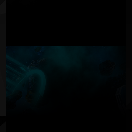
experimentando o aplicativo de multimédia ou carga de
trabalho geral. Os ventiladores de operação só ocorrem
quando se trabalha com cargas mais pesadas.