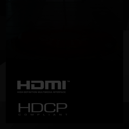
NVIDIA G-SYNC®
Garanta um gameplay fluido e sem travamentos com altas
taxas de atualização, HDR e mais. Este é o monitor de
games ideal e o equipamento preferido dos gamers
entusiastas.