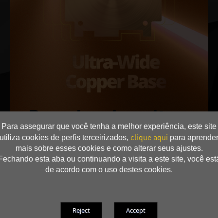
Base de cobre ultra-
Para assegurar que você tenha a melhor experiência, este site
wide
clique aqui
utiliza cookies de perfis terceirizados,
para aprende
mais sobre esses cookies e como alterar seus ajustes.
Uma grande base de cobre processada com tecnologia anti-
Fechando esta aba ou continuando a visita a este site, você est
oxidação é aderida tanto à GPU quanto ao VRAM para absorv
de acordo com o uso destes cookies.
er efetivamente o calor.