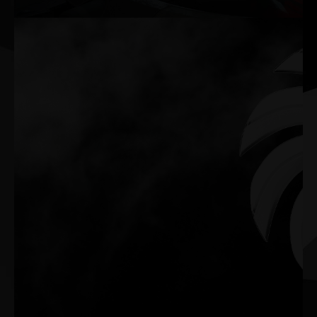
0-dB TECH
As ventoinhas mantêm O Silencioso enquanto você está