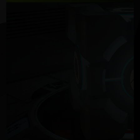
Ray Tracing
A arquitetura Ada libera toda a glória do ray tracing,
simulando o comportamento da luz no mundo real. Com
o poder da RTX Série 40 e dos RT Cores de Terceira
Geração, você pode experimentar mundos virtuais
incrivelmente detalhados como nunca antes.