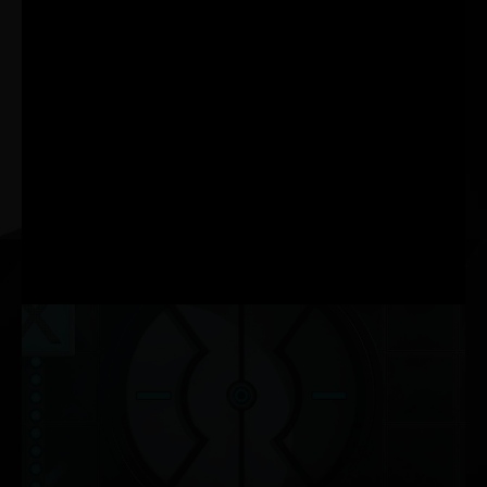
O novo ThunderMaster do Palit tem uma atualização
completa em relação à versão anterior. Tem uma interface
mais amigável, bem como configurações mais
personalizadas. Com o ThunderMaster, você pode controlar
sua placa de vídeo desde o ajuste de overclock, velocidade
do ventilador até o efeito LED. Você também pode monitorar
o status da GPU com o utilitário ThunderMaster.