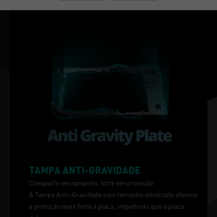
TAMPA ANTI-GRAVIDADE
Compacto em tamanho, forte em proteção
A Tampa Anti-Gravidade com tamanho otimizado oferece
a proteção mais forte à placa, impedindo que a placa