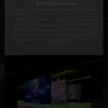
NVIDIA Omniverse
Conecte seus mundos criativos a um universo de possibi
lidades.
NVIDIA Omniverse™ é uma plataforma colaborativa para
design 3D que faz parte do conjunto de ferramentas do N
VIDIA Studio para criadores. Ele foi desenvolvido para ac
elerar workflows e unir aplicações e assets para dar vida
às suas ideias, mais rápido do que nunca.