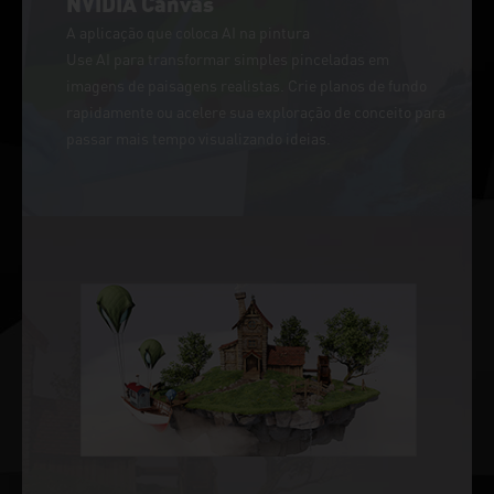
NVIDIA Canvas
A aplicação que coloca AI na pintura
Use AI para transformar simples pinceladas em
imagens de paisagens realistas. Crie planos de fundo
rapidamente ou acelere sua exploração de conceito para
passar mais tempo visualizando ideias.