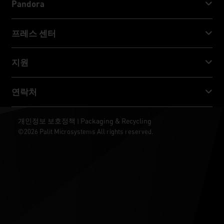
Pandora
GeForce RTX™ 40 Series
NVIDIA Jetson Orin™ NX Super
프레스 센터
GeForce RTX™ 30 Series
NVIDIA Jetson Orin™ Nano Super
Palit 뉴스
지원
소셜 미디어
다운로드 서비스
연락처
수상 & 리뷰
ThunderMaster
Palit Social Care
연락처
개인정보 보호정책
Packaging & Recycling
|
ARGB SYNC
©2026 Palit Microsystems All rights reserved.
판매처
바탕화면
RMA