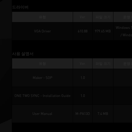
드라이버
유형
Ver.
파일 크기
운영
Windows 1
VGA Driver
610.88
979.65 MB
/ 
Windo
사용 설명서
유형
Ver.
파일 크기
운영
Maker - SOP
1.0
ONE TWO SYNC - Installation Guide
1.0
User Manual
M-PA13D
7.4 MB