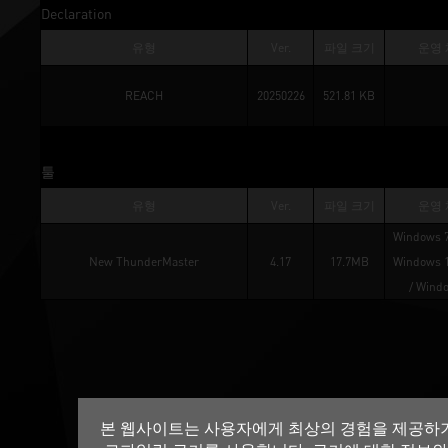
Declaration
유형
Ver.
파일 크기
운영
REACH
20250226
521.81 KB
툴
유형
Ver.
파일 크기
운영
Windows 7
New ThunderMaster
4.17
17.7MB
Windows 1
/ 
Windo
본 웹사이트는 사용자에게 최상의 경험을 제공하기