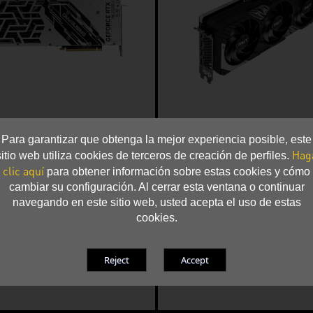
Para garantizar que obtenga la mejor experiencia posible, este
Hag
sitio web utiliza cookies de terceros de creación de perfiles.
clic aquí
para obtener información sobre estas cookies y cómo
cambiar su configuración. Al cerrar esta ventana o continuar
navegando en este sitio web, usted acepta el uso de estas
cookies.