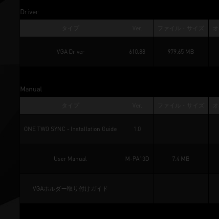
Driver
タイプ
Ver.
ファイル・サイズ
オ
VGA Driver
610.88
979.65 MB
Manual
タイプ
Ver.
ファイル・サイズ
オ
ONE TWO SYNC - Installation Guide
1.0
User Manual
M-PA13D
7.4 MB
VGAホルダー取り付けガイド