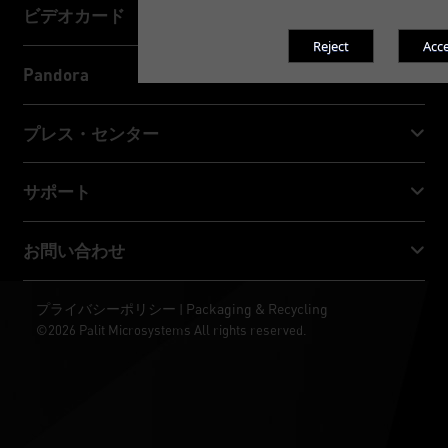
会社案内
ビデオカード
GeForce RTX™ 50 Series
Pandora
GeForce RTX™ 40 Series
NVIDIA Jetson Orin™ NX Super
プレス・センター
GeForce RTX™ 30 Series
NVIDIA Jetson Orin™ Nano Super
Palitニュース
サポート
ソーシャルメディア
ダウンロード・サービス
お問い合わせ
受賞 & レビュー
ThunderMaster
Palit Social Care
お問い合わせ
プライバシーポリシー
Packaging & Recycling
|
ARGB SYNC
©2026 Palit Microsystems All rights reserved.
取扱店舗
壁紙
RMA