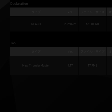
Declaration
タイプ
Ver.
ファイル・サイズ
オ
REACH
20250226
521.81 KB
Tool
タイプ
Ver.
ファイル・サイズ
オ
New ThunderMaster
4.17
17.7MB