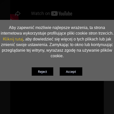
Aby zapewnić możliwie najlepsze wrażenia, ta strona
internetowa wykorzystuje profilujące pliki cookie stron trzecich.
Kliknij tutaj
, aby dowiedzieć się więcej o tych plikach lub jak
zmienić swoje ustawienia. Zamykając to okno lub kontynuując
przeglądanie tej witryny, wyrażasz zgodę na używanie plików
cookie.