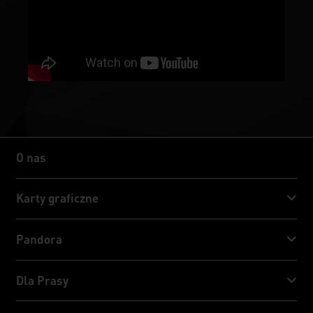
O nas
O nas
Karty graficzne
GeForce RTX™ 50 Series
Pandora
GeForce RTX™ 40 Series
NVIDIA Jetson Orin™ NX Super
Dla Prasy
GeForce RTX™ 30 Series
NVIDIA Jetson Orin™ Nano Super