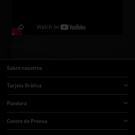
Sobre nosotros
Sobre nosotros
Tarjeta Gráfica
GeForce RTX™ 50 Series
Pandora
GeForce RTX™ 40 Series
NVIDIA Jetson Orin™ NX Super
Centro de Prensa
GeForce RTX™ 30 Series
NVIDIA Jetson Orin™ Nano Super