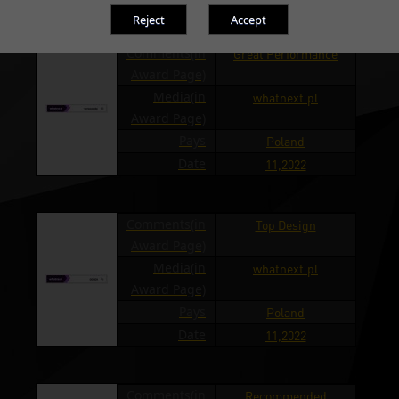
Comments(in
Great Performance
Award Page)
Media(in
whatnext.pl
Award Page)
Pays
Poland
Date
11,2022
Comments(in
Top Design
Award Page)
Media(in
whatnext.pl
Award Page)
Pays
Poland
Date
11,2022
Comments(in
Recommended