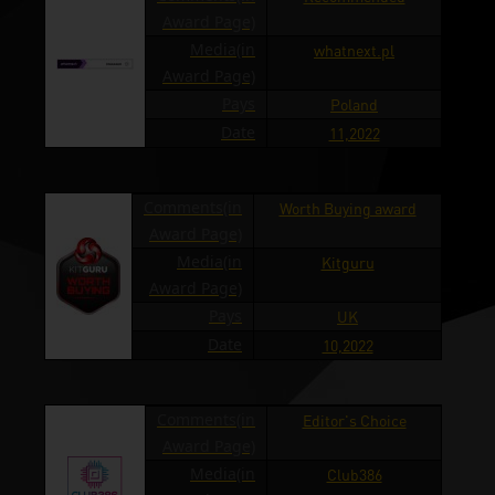
Award Page)
Media(in
whatnext.pl
Award Page)
Pays
Poland
Date
11,2022
Comments(in
Worth Buying award
Award Page)
Media(in
Kitguru
Award Page)
Pays
UK
Date
10,2022
Comments(in
Editor's Choice
Award Page)
Media(in
Club386