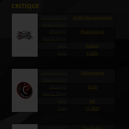
CRITIQUE
Comments(in
Highly Recommended
Award Page)
Media(in
Miastogier.pl
Award Page)
Pays
Poland
Date
6,2024
Comments(in
Performance
Award Page)
Media(in
OC3D
Award Page)
Pays
UK
Date
11,2022
Comments(in
Top Quality