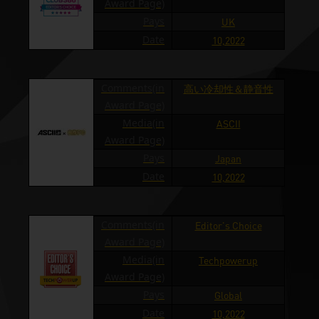
Award Page)
Pays
UK
Date
10,2022
Comments(in
高い冷却性＆静音性
Award Page)
Media(in
ASCII
Award Page)
Pays
Japan
Date
10,2022
Comments(in
Editor's Choice
Award Page)
Media(in
Techpowerup
Award Page)
Pays
Global
Date
10,2022