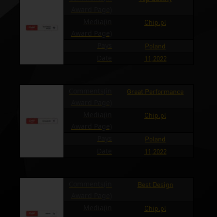
Award Page)
Media(in
Chip.pl
Award Page)
Pays
Poland
Date
11,2022
Comments(in
Great Performance
Award Page)
Media(in
Chip.pl
Award Page)
Pays
Poland
Date
11,2022
Comments(in
Best Design
Award Page)
Media(in
Chip.pl