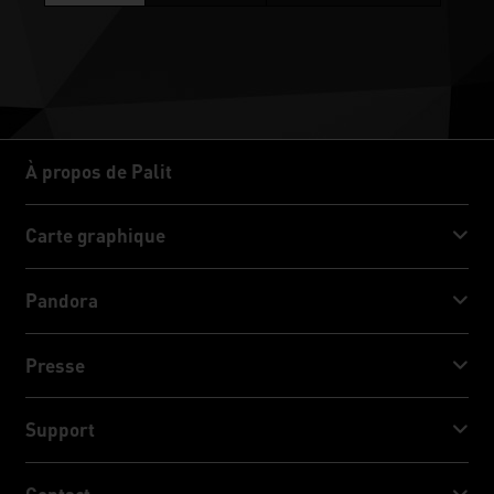
À propos de Palit
À propos de Palit
Carte graphique
GeForce RTX™ 50 Series
Pandora
GeForce RTX™ 40 Series
NVIDIA Jetson Orin™ NX Super
Presse
GeForce RTX™ 30 Series
NVIDIA Jetson Orin™ Nano Super
Actualités
Support
Médias sociaux
Télécharger