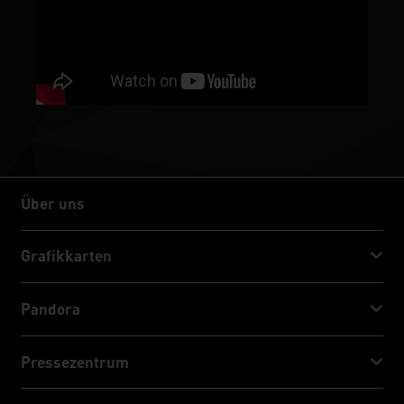
Über uns
Über uns
Grafikkarten
GeForce RTX™ 50 Series
Pandora
GeForce RTX™ 40 Series
NVIDIA Jetson Orin™ NX Super
Pressezentrum
GeForce RTX™ 30 Series
NVIDIA Jetson Orin™ Nano Super