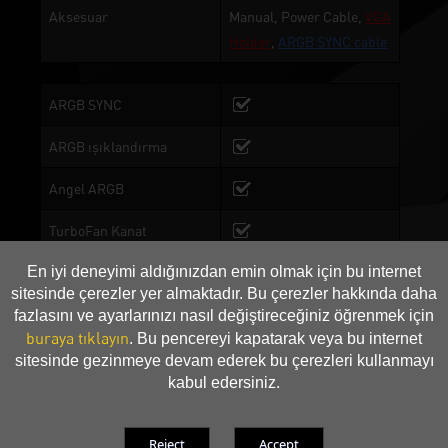
Aksesuar
Manual, Power Cable,
VGA
Holder
,
ARGB SYNC cable
ARGB SYNC
ARGB ışıklandırma
Angel ARGB
TurboFan Kanat
En iyi deneyimi aldığınızdan emin olmak için bu internet
2 Rulman
sitesinde çerezler yer almaktadır. Bu çerezler hakkında daha
Bakır Taban
fazlasını ve ayarlarınızı nasıl değiştireceğiniz öğrenmek için
buraya tıklayın
. Bu pencereyi kapatarak veya bu internet
Çift BIOS
BIOS 1: Performance
sitesinde gezinmeye devam ederek bu çerezleri kullanmayı
Mode, BIOS 2:Silent Mode
kabul edersiniz.
DrMOS