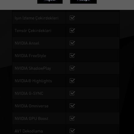
0-dB TECH
Işın İzleme Çekirdekleri
Tensör Çekirdekleri
NVIDIA Ansel
NVIDIA FreeStyle
NVIDIA ShadowPlay
NVIDIA® Highlights
NVIDIA G-SYNC
NVIDIA Omniverse
NVIDIA GPU Boost
AV1 Dekodlama