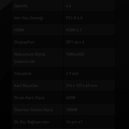
OpenGL
4.6
Veri Yolu Desteği
PCI-E 4.0
HDMI
HDMI 2.1
DisplayPort
DP1.4a x 3
Maksimum Dijital
7680x4320
Çözünürlük
Yükseklik
2.9 slot
Kart Boyutları
314 x 137 x 65 mm
Ekran Kartı Gücü
450W
Önerilen Sistem Gücü
1000W
Ek Güç Bağlayıcıları
16-pin x1