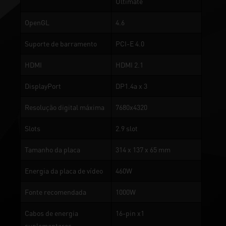
Ultimate
OpenGL
4.6
Suporte de barramento
PCI-E 4.0
HDMI
HDMI 2.1
DisplayPort
DP1.4a x 3
Resolução digital máxima
7680x4320
Slots
2.9 slot
Tamanho da placa
314 x 137 x 65 mm
Energia da placa de vídeo
460W
Fonte recomendada
1000W
Cabos de energia
16-pin x1
suplementares