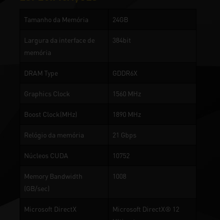
Tamanho da Memória
24GB
Largura da interface de
384bit
memória
DRAM Type
GDDR6X
Graphics Clock
1560 MHz
Boost Clock(MHz)
1890 MHz
Relógio da memória
21 Gbps
Núcleos CUDA
10752
Memory Bandwidth
1008
(GB/sec)
Microsoft DirectX
Microsoft DirectX® 12