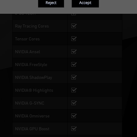
DrMOS
0-dB TECH
Ray Tracing Cores
Tensor Cores
NVIDIA Ansel
NVIDIA FreeStyle
NVIDIA ShadowPlay
NVIDIA® Highlights
NVIDIA G-SYNC
NVIDIA Omniverse
NVIDIA GPU Boost