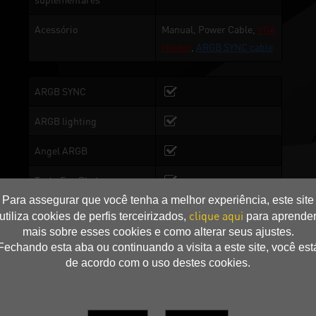
Acessório
Manual, Power Cable,
VGA
Holder
,
ARGB SYNC cable
ARGB SYNC
ARGB lighting
Angel ARGB
TurboFan Blade
Para assegurar que você tenha a melhor experiência, este site
2-Ball Bearing
clique aqui
utiliza cookies de perfis terceirizados,
para aprende
mais sobre esses cookies e como alterar seus ajustes.
Copper Base
Fechando esta aba ou continuando a visita a este site, você est
de acordo com o uso destes cookies.
Dual BIOS
BIOS 1: Performance
Mode, BIOS 2:Silent Mode