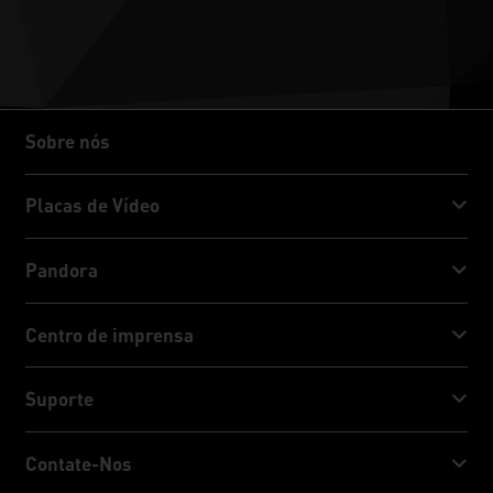
Sobre nós
Sobre nós
Placas de Vídeo
GeForce RTX™ 50 Series
Pandora
GeForce RTX™ 40 Series
NVIDIA Jetson Orin™ NX Super
Centro de imprensa
GeForce RTX™ 30 Series
NVIDIA Jetson Orin™ Nano Super
Notícias da Palit
Suporte
Mídia Socia
Serviço de download
Contate-Nos
Prêmio e Reviews