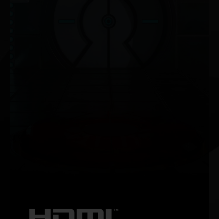
NVIDIA G-SYNC®
Ciesz się płynną rozgrywką pozbawioną efektu rozchodzenia
się obrazu przy wysokich częstotliwościach odświeżania, a
także obsługą techniki HDR i wielu innych. Oto absolutnie
doskonały wyświetlacz gamingowy i obowiązkowy sprzęt dla
entuzjastów gier.