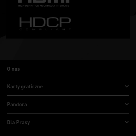
O nas
O nas
Karty graficzne
GeForce RTX™ 50 Series
Pandora
GeForce RTX™ 40 Series
NVIDIA Jetson Orin™ NX Super
Dla Prasy
GeForce RTX™ 30 Series
NVIDIA Jetson Orin™ Nano Super