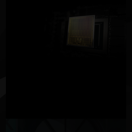
Architektura NVIDIA Ampere
Druga generacja
Rdzenie RT
Dwukrotnie wyższa przepustowość
Trzecia generacja
TENSOR CORES
Nawet dwukrotnie wyższa przepustowość
Nowe
SM
Dwukrotnie wyższa przepustowość obliczeń FP32