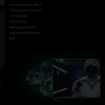
rzeczywistym grafiki o
kinowej jakości, nawet
w przypadku
najbardziej
wymagających pod
względem graficznym
gier.
AKCELERACJA
SI TECHNIKI
DLSS.
MAKSIMUM
FPS.
MAKSIMUM JAKOŚCI. Z