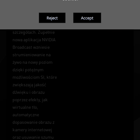
wszystkie
najwspanialsze
momenty w
najdrobniejszych
szczegółach. Zupełnie
nowa aplikacja NVIDIA
Broadcast wzniesie
strumieniowanie na
żywo na nowy poziom
dzięki potężnym
możliwościom SI, które
zwiększają jakość
dźwięku i obrazu
poprzez efekty, jak
wirtualne tło,
automatyczne
dopasowanie obrazu z
kamery internetowej
oraz usuwanie szumu