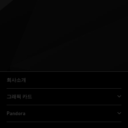
회사소개
회사소개
그래픽 카드
GeForce RTX™ 50 Series
Pandora
GeForce RTX™ 40 Series
NVIDIA Jetson Orin™ NX Super