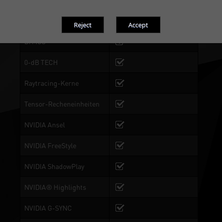
Dual BIOS
BIOS 1: Performance
Mode, BIOS 2:Silent Mode
DrMOS
0-dB TECH
Raytracing-Kerne
Tensor-Recheneinheiten
NVIDIA Ansel
NVIDIA FreeStyle
NVIDIA ShadowPlay
NVIDIA® Highlights
NVIDIA G-SYNC