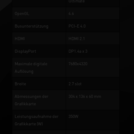
Ultimate
OpenGL
4.6
Busunterstützung
PCI-E 4.0
HDMI
HDMI 2.1
DisplayPort
DP1.4a x 3
Maximale digitale
7680x4320
Auflösung
Breite
2.7 slot
Abmessungen der
304 x 136 x 60 mm
Grafikkarte
Leistungsaufnahme der
350W
Grafikkarte (W)