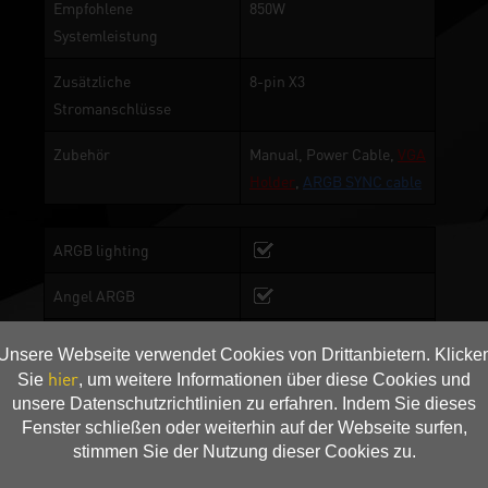
Empfohlene
850W
Systemleistung
Zusätzliche
8-pin X3
Stromanschlüsse
Zubehör
Manual, Power Cable,
VGA
Holder
,
ARGB SYNC cable
ARGB lighting
Angel ARGB
TurboFan
Unsere Webseite verwendet Cookies von Drittanbietern. Klicke
Lüftungsklingen
hier
Sie
, um weitere Informationen über diese Cookies und
unsere Datenschutzrichtlinien zu erfahren. Indem Sie dieses
2-Ball Bearing
Fenster schließen oder weiterhin auf der Webseite surfen,
stimmen Sie der Nutzung dieser Cookies zu.
Copper Base