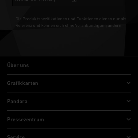
Die Produktspezifikationen und Funktionen dienen nur als
Referenz und können sich ohne Vorankündigung ändern.
Über uns
Über uns
Grafikkarten
GeForce RTX™ 50 Series
Pandora
GeForce RTX™ 40 Series
NVIDIA Jetson Orin™ NX Super
Pressezentrum
GeForce RTX™ 30 Series
NVIDIA Jetson Orin™ Nano Super
Palit Nachrichten
Service