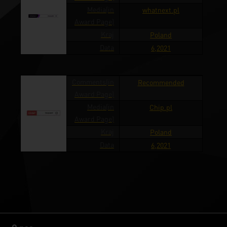
Media(in
whatnext.pl
Award Page)
Kraj
Poland
Data
6,2021
Comments(in
Recommended
Award Page)
Media(in
Chip.pl
Award Page)
Kraj
Poland
Data
6,2021