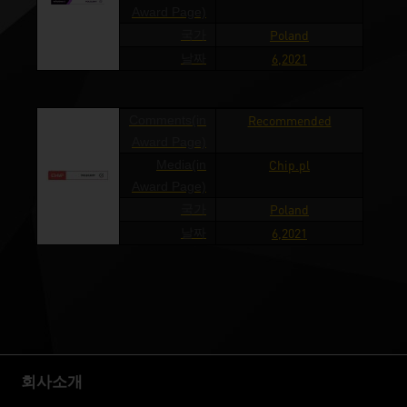
Award Page)
국가
Poland
날짜
6,2021
Comments(in
Recommended
Award Page)
Media(in
Chip.pl
Award Page)
국가
Poland
날짜
6,2021
회사소개