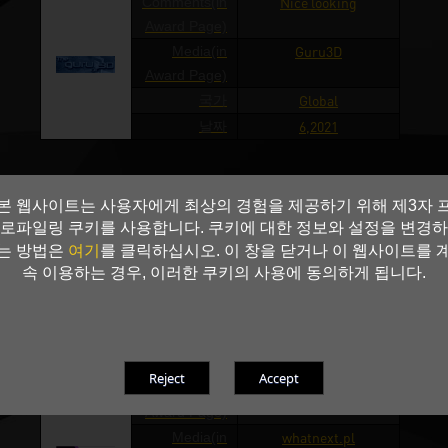
Comments(in
Nice looking
Award Page)
Media(in
Guru3D
Award Page)
국가
Global
날짜
6,2021
Comments(in
Good cooling system,
본 웹사이트는 사용자에게 최상의 경험을 제공하기 위해 제3자 
Award Page)
4k gaming, ARGB
로파일링 쿠키를 사용합니다. 쿠키에 대한 정보와 설정을 변경하
Media(in
Telepolis.pl
여기
는 방법은
를 클릭하십시오. 이 창을 닫거나 이 웹사이트를 
Award Page)
속 이용하는 경우, 이러한 쿠키의 사용에 동의하게 됩니다.
국가
Poland
날짜
6,2021
Comments(in
Recommended
Award Page)
Media(in
whatnext.pl