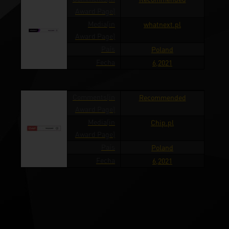
Award Page)
Media(in
whatnext.pl
Award Page)
País
Poland
Fecha
6,2021
Comments(in
Recommended
Award Page)
Media(in
Chip.pl
Award Page)
País
Poland
Fecha
6,2021