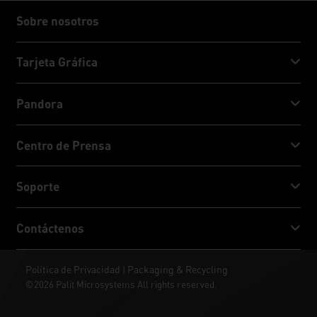
Sobre nosotros
Sobre nosotros
Tarjeta Gráfica
GeForce RTX™ 50 Series
Pandora
GeForce RTX™ 40 Series
NVIDIA Jetson Orin™ NX Super
Centro de Prensa
GeForce RTX™ 30 Series
NVIDIA Jetson Orin™ Nano Super
Noticias Palit
Soporte
Redes sociales
Servicio de Descarga
Contáctenos
Premio & Revisión
ThunderMaster
Palit Social Care
Contáctenos
Política de Privacidad
Packaging & Recycling
|
ARGB SYNC
©2026 Palit Microsystems All rights reserved.
Donde comprar
Fondos de Pantalla