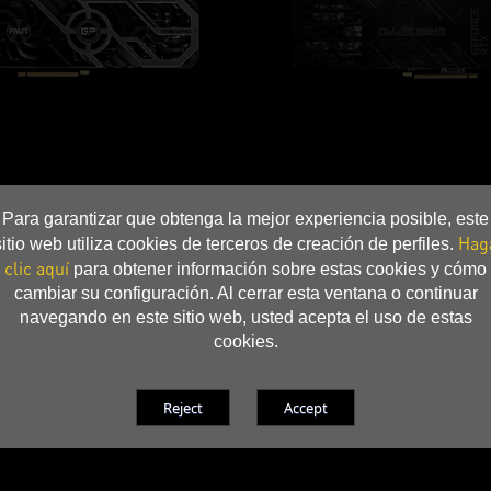
Para garantizar que obtenga la mejor experiencia posible, este
Hag
sitio web utiliza cookies de terceros de creación de perfiles.
clic aquí
para obtener información sobre estas cookies y cómo
cambiar su configuración. Al cerrar esta ventana o continuar
navegando en este sitio web, usted acepta el uso de estas
cookies.