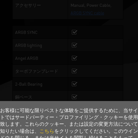
アクセサリー
Manual, Power Cable,
ARGB SYNC cable
ARGB SYNC
ARGB lighting
Angel ARGB
ターボファンブレード
2-Ball Bearing
銅ベース
デュアル BIOS
BIOS 1: Performance
お客様に可能な限りベストな体験をご提供するために、当サイ
トではサードパーティー・プロファイリング・クッキーを使用
Mode, BIOS 2:Silent Mode
致します。これらのクッキー、または設定の変更方法について
DrMOS
こちら
知りたい場合は、
をクリックしてください。このウイン
ドウを閉じる、または当サイトを閲覧し続けることをもって、