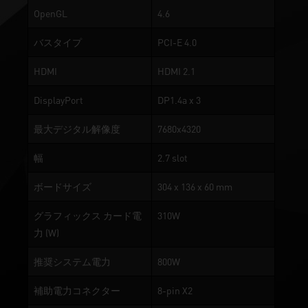
OpenGL
4.6
バスタイプ
PCI-E 4.0
HDMI
HDMI 2.1
DisplayPort
DP1.4a x 3
最大デジタル解像度
7680x4320
幅
2.7 slot
ボードサイズ
304 x 136 x 60 mm
グラフィックス カード電
310W
力 (W)
推奨システム電力
800W
補助電力コネクター
8-pin X2