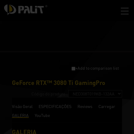
+Add to comparison list
GeForce RTX™ 3080 Ti GamingPro
Código do produto :
Visão Geral
ESPECIFICAÇÕES
Reviews
Carregar
GALERIA
YouTube
GALERIA