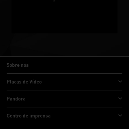
Sobre nós
Sobre nós
Placas de Vídeo
GeForce RTX™ 50 Series
Pandora
GeForce RTX™ 40 Series
NVIDIA Jetson Orin™ NX Super
Centro de imprensa
GeForce RTX™ 30 Series
NVIDIA Jetson Orin™ Nano Super