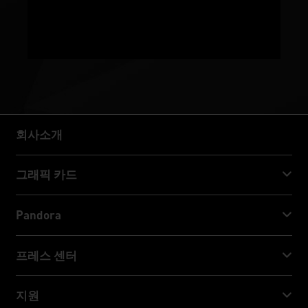
회사소개
회사소개
그래픽 카드
GeForce RTX™ 50 Series
Pandora
GeForce RTX™ 40 Series
NVIDIA Jetson Orin™ NX Super
프레스 센터
GeForce RTX™ 30 Series
NVIDIA Jetson Orin™ Nano Super
Palit 뉴스
지원