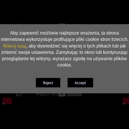
Aby zapewnić możliwie najlepsze wrażenia, ta strona
internetowa wykorzystuje profilujące pliki cookie stron trzecich.
Kliknij tutaj
, aby dowiedzieć się więcej o tych plikach lub jak
zmienić swoje ustawienia. Zamykając to okno lub kontynuując
przeglądanie tej witryny, wyrażasz zgodę na używanie plików
cookie.