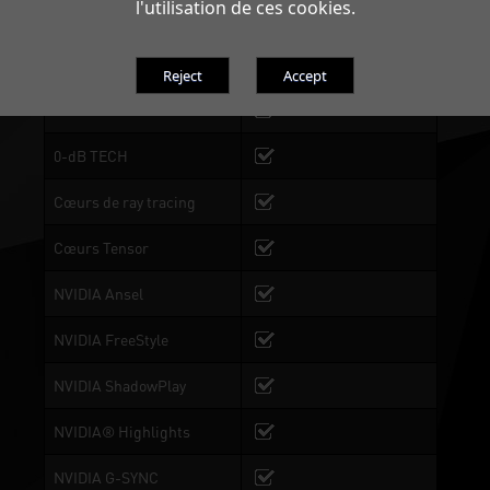
l'utilisation de ces cookies.
Dual BIOS
BIOS 1: Performance
Mode, BIOS 2:Silent Mode
DrMOS
0-dB TECH
Cœurs de ray tracing
Cœurs Tensor
NVIDIA Ansel
NVIDIA FreeStyle
NVIDIA ShadowPlay
NVIDIA® Highlights
NVIDIA G-SYNC