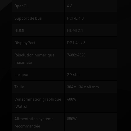
OpenGL
4.6
Support de bus
PCI-E 4.0
HDMI
HDMI 2.1
DisplayPort
DP1.4a x 3
Résolution numérique
7680x4320
maximale
Largeur
2.7 slot
Taille
304 x 136 x 60 mm
Consommation graphique
400W
(Watts)
Alimentation système
850W
recommandée