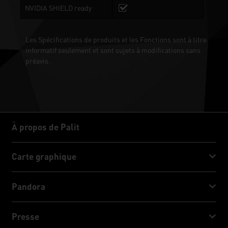
NVIDIA SHIELD ready
Les Spécifications de produits et les Fonctions sont à titre
informatif seulement et sont sujets à modifications sans
préavis.
À propos de Palit
À propos de Palit
Carte graphique
GeForce RTX™ 50 Series
Pandora
GeForce RTX™ 40 Series
NVIDIA Jetson Orin™ NX Super
Presse
GeForce RTX™ 30 Series