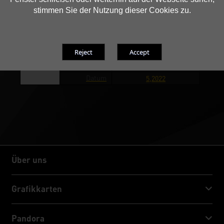
stimmen Sie der Nutzung dieser Cookies zu.
Comments(in
Best of 2022
Award Page)
Media(in
Kitguru
Award Page)
Land
UK
Datum
5,2022
Über uns
Über uns
Grafikkarten
GeForce RTX™ 50 Series
Pandora