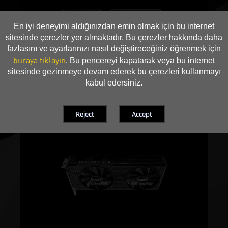
En iyi deneyimi aldığınızdan emin olmak için bu internet
sitesinde çerezler yer almaktadır. Bu çerezler hakkında daha
fazlasını ve ayarlarınızı nasıl değiştireceğiniz öğrenmek için
buraya tıklayın
. Bu pencereyi kapatarak veya bu internet
sitesinde gezinmeye devam ederek bu çerezleri kullanmayı
kabul edersiniz.