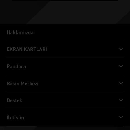
Hakkımızda
Hakkımızda
EKRAN KARTLARI
GeForce RTX™ 50 Series
Pandora
GeForce RTX™ 40 Series
NVIDIA Jetson Orin™ NX Super
Basın Merkezi
GeForce RTX™ 30 Series
NVIDIA Jetson Orin™ Nano Super
Palit Haberler
Destek
Sosyal Medya
İNDİR
İletişim
Ödül & İnceleme
ThunderMaster