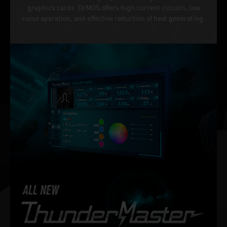
graphics cards. DrMOS offers high current circuits, low
noise operation, and effective reduction of heat generating.