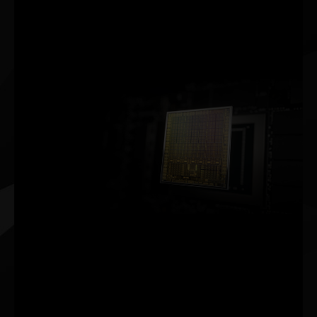
novo usando
processadores Tensor
Core dedicados para AI
nas GPUs GeForce RTX™.
ARQUITETURA NVIDIA AMPERE
2ª GERAÇÃO
RT CORES
TAXA DE PROCESSAMENTO 2X MAIS RÁPIDA
3ª GERAÇÃO
TENSOR CORES
TAXA DE PROCESSAMENTO ATÉ 2X MAIS RÁPIDA
NOVIDADE
MULTIPROCESSADORES DE