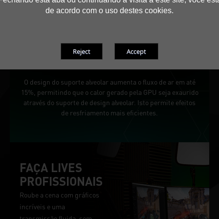
de acordo com o uso destes cookies.
Honeycomb Bracket
O design do suporte alveolar aumenta o fluxo de ar em até
15%, permitindo que o calor gerado pela GPU seja exaurido
através do suporte de design alveolar. Isto permite efeitos
de resfriamento mais eficientes.
FAÇA LIVES
PROFISSIONAIS
Roube a cena com gráficos
incríveis e uma
transmissão fluida, sem