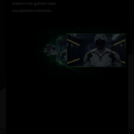
mesmo nos games mais
visualmente intensos.
ACELERACIÓN
POR IA DE
DLSS.
NVIDIA DLSS
O NVIDIA DLSS (Deep
Learning Super
Sampling) é uma
tecnologia inovadora de
renderização por AI que
leva sua fidelidade visual
a um nível totalmente