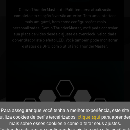
O novo ThunderMaster do Palit tem uma atualização
completa em relação à versão anterior. Tem uma interface
mais amigável, bem como configurações mais
personalizadas. Com o ThunderMaster, você pode controlar
sua placa de vídeo desde o ajuste de overclock, velocidade
do ventilador até o efeito LED. Você também pode monitorar
o status da GPU com o utilitário ThunderMaster.
Para assegurar que você tenha a melhor experiência, este site
clique aqui
utiliza cookies de perfis terceirizados,
para aprende
mais sobre esses cookies e como alterar seus ajustes.
Fechando esta aba ou continuando a visita a este site, você est