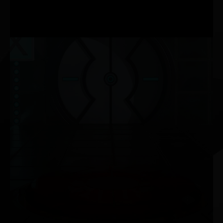
STREAMING
TAXA DE PROCESSAMENTO FP32 2X MAIS RÁPIDA
NVIDIA G-SYNC®
Garanta um gameplay fluido e sem travamentos com altas
taxas de atualização, HDR e mais. Este é o monitor de
games ideal e o equipamento preferido dos gamers