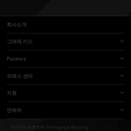
회사소개
회사소개
그래픽 카드
GeForce RTX™ 50 Series
Pandora
GeForce RTX™ 40 Series
NVIDIA Jetson Orin™ NX Super
프레스 센터
GeForce RTX™ 30 Series
NVIDIA Jetson Orin™ Nano Super
Palit 뉴스
지원
소셜 미디어
다운로드 서비스
연락처
수상 & 리뷰
ThunderMaster
Palit Social Care
연락처
개인정보 보호정책
Packaging & Recycling
|
ARGB SYNC