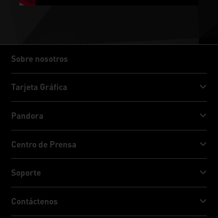
Sobre nosotros
Sobre nosotros
Tarjeta Gráfica
GeForce RTX™ 50 Series
Pandora
GeForce RTX™ 40 Series
NVIDIA Jetson Orin™ NX Super
Centro de Prensa
GeForce RTX™ 30 Series
NVIDIA Jetson Orin™ Nano Super
Noticias Palit
Soporte
Redes sociales
Servicio de Descarga
Contáctenos
Premio & Revisión
ThunderMaster