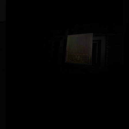
aumentar las
resoluciones de salida.
Arquitectura NVIDIA Ampere
2ª generación
Núcleos RT
Doble de rendimiento
3ª generación
Núcleos Tensor
Hasta el doble de rendimiento
Nuevo
SM
Doble rendimiento de FP32