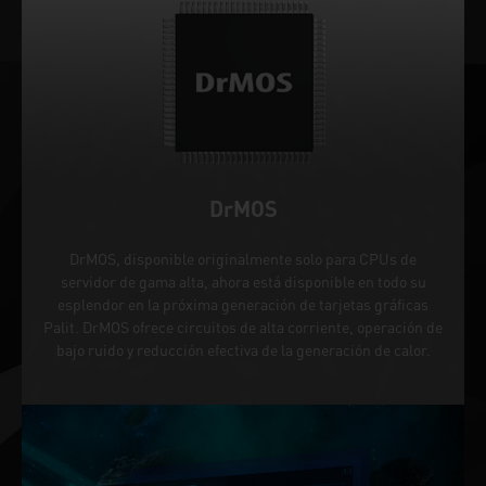
DrMOS
DrMOS, disponible originalmente solo para CPUs de
servidor de gama alta, ahora está disponible en todo su
esplendor en la próxima generación de tarjetas gráficas
Palit. DrMOS ofrece circuitos de alta corriente, operación de
bajo ruido y reducción efectiva de la generación de calor.