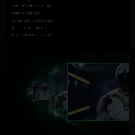
renderizado en tiempo
real de calidad
cinematográfica hasta
para los juegos más
intensos a nivel visual.
ACELERACIÓN
POR IA DE
DLSS.
FPS MÁX. CALIDAD MÁX.
CON TECNOLOGÍA DE IA.
DLSS (supermuestreo de
deep learning) de NVIDIA
es la innovadora