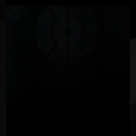
NVIDIA G-SYNC®
Disfruta de una jugabilidad sin fragmentaciones e
increíblemente fluida con unas altas tasas de actualización,
HDR y más. Es el monitor para gaming definitivo y el equipo
indispensable para los jugadores entusiastas.