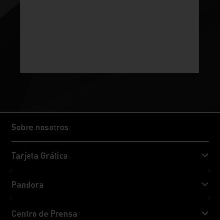
Sobre nosotros
Sobre nosotros
Tarjeta Gráfica
GeForce RTX™ 50 Series
Pandora
GeForce RTX™ 40 Series
NVIDIA Jetson Orin™ NX Super
Centro de Prensa
GeForce RTX™ 30 Series