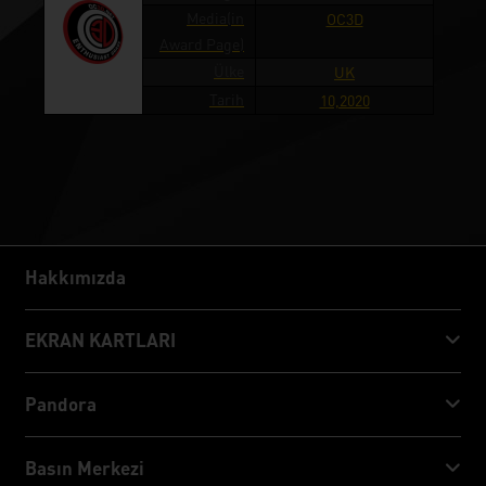
Media(in
OC3D
Award Page)
Ülke
UK
Tarih
10,2020
Hakkımızda
Hakkımızda
EKRAN KARTLARI
GeForce RTX™ 50 Series
Pandora
GeForce RTX™ 40 Series
NVIDIA Jetson Orin™ NX Super
Basın Merkezi
GeForce RTX™ 30 Series