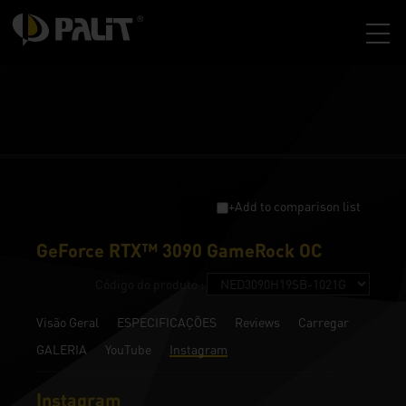
+Add to comparison list
GeForce RTX™ 3090 GameRock OC
Código do produto :
Visão Geral
ESPECIFICAÇÕES
Reviews
Carregar
GALERIA
YouTube
Instagram
Instagram