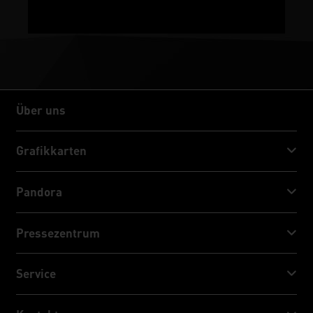
Über uns
Über uns
Grafikkarten
GeForce RTX™ 50 Series
Pandora
GeForce RTX™ 40 Series
NVIDIA Jetson Orin™ NX Super
Pressezentrum
GeForce RTX™ 30 Series
NVIDIA Jetson Orin™ Nano Super
Palit Nachrichten
Service
Social Media
Download Service