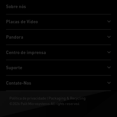
Sobre nós
Sobre nós
Placas de Vídeo
GeForce RTX™ 50 Series
Pandora
GeForce RTX™ 40 Series
NVIDIA Jetson Orin™ NX Super
Centro de imprensa
GeForce RTX™ 30 Series
NVIDIA Jetson Orin™ Nano Super
Notícias da Palit
Suporte
Mídia Socia
Serviço de download
Contate-Nos
Prêmio e Reviews
ThunderMaster
Palit Social Care
Contate-Nos
Política de privacidade
Packaging & Recycling
|
ARGB SYNC
©2026 Palit Microsystems All rights reserved.
Onde comprar
Papéis de parede