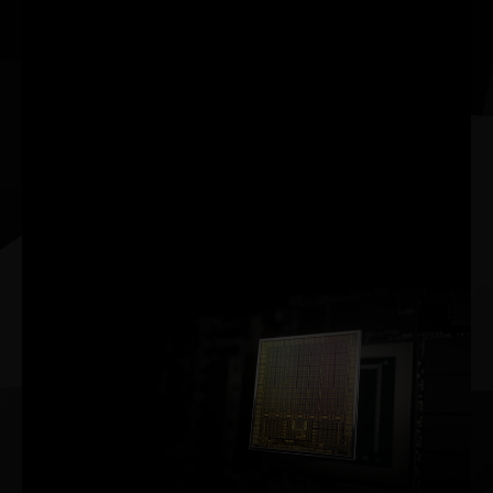
Learning Super
Sampling) é uma
tecnologia inovadora de
renderização por AI que
leva sua fidelidade visual
a um nível totalmente
novo usando
processadores Tensor
Core dedicados para AI
nas GPUs GeForce RTX™.
ARQUITETURA NVIDIA AMPERE
2ª GERAÇÃO
RT CORES
TAXA DE PROCESSAMENTO 2X MAIS RÁPIDA