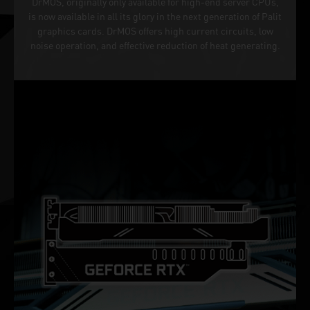
DrMOS, originally only available for high-end server CPUs,
is now available in all its glory in the next generation of Palit
graphics cards. DrMOS offers high current circuits, low
noise operation, and effective reduction of heat generating.