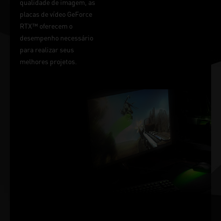
qualidade de imagem, as
placas de vídeo GeForce
RTX™ oferecem o
desempenho necessário
para realizar seus
melhores projetos.
VITÓRIA MEDIDA
EM
MILISSEGUNDOS
O NVIDIA Reflex oferece a
melhor vantagem
competitiva, a latência mais
baixa e o menor tempo de
resposta com a tecnologia