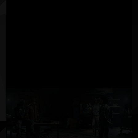
das placas de vídeo GeForce
RTX™ Série 30 e dos
monitores gamer NVIDIA® G-
SYNC®. Identifique alvos na
hora, reaja mais rápido e
aumente a precisão de mira
com um pacote revolucionário
de tecnologias criadas para
mensurar e otimizar a
latência do sistema nos
games competitivos.
RAY
TRACING
O Ray Tracing é o santo