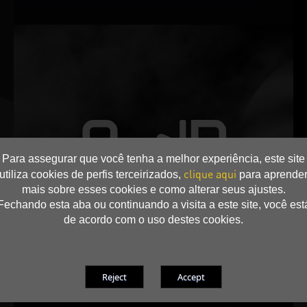
Para assegurar que você tenha a melhor experiência, este site
clique aqui
utiliza cookies de perfis terceirizados,
para aprende
mais sobre esses cookies e como alterar seus ajustes.
Fechando esta aba ou continuando a visita a este site, você est
de acordo com o uso destes cookies.
0-dB TECH
As ventoinhas mantêm O Silencioso enquanto você está
experimentando o aplicativo de multimédia ou carga de