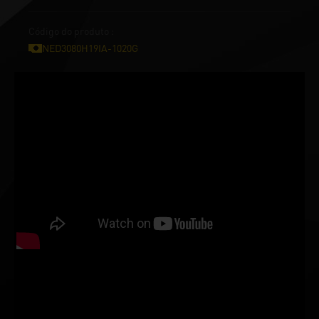
Código do produto :
NED3080H19IA-1020G