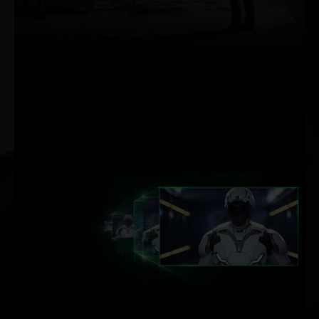
graal dos gráficos nos
games, simulando o
comportamento físico
da luz para
proporcionar uma
renderização em tempo
real e com qualidade
cinematográfica — até
mesmo nos games mais
visualmente intensos.
ACELERACIÓN
POR IA DE
DLSS.
NVIDIA DLSS
O NVIDIA DLSS (Deep