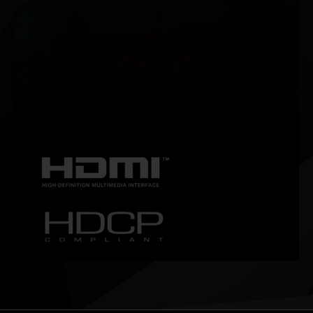
NVIDIA G-SYNC®
Garanta um gameplay fluido e sem travamentos com altas
taxas de atualização, HDR e mais. Este é o monitor de
games ideal e o equipamento preferido dos gamers
entusiastas.