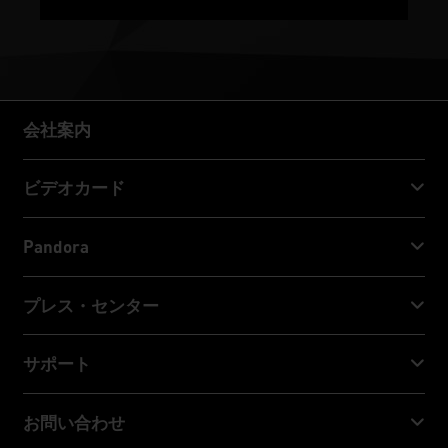
会社案内
会社案内
ビデオカード
GeForce RTX™ 50 Series
Pandora
GeForce RTX™ 40 Series
NVIDIA Jetson Orin™ NX Super
プレス・センター
GeForce RTX™ 30 Series
NVIDIA Jetson Orin™ Nano Super
Palitニュース
サポート
ソーシャルメディア
ダウンロード・サービス
お問い合わせ
受賞 & レビュー