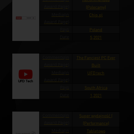
Award Page)
(Polecamy)
Media(in
Chip.pl
Award Page)
Pays
Poland
Date
5,2021
Comments(in
The Fanciest PC Ever
Award Page)
Built
Media(in
UFD tech
Award Page)
Pays
South Africa
Date
1,2021
Comments(in
Super wydajność (
Award Page)
(Performance)
Media(in
Tabletowo