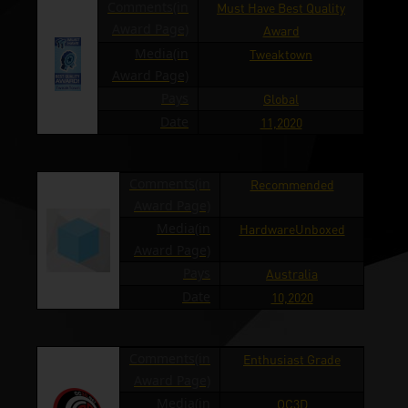
Comments(in
Must Have Best Quality
Award Page)
Award
Media(in
Tweaktown
Award Page)
Pays
Global
Date
11,2020
Comments(in
Recommended
Award Page)
Media(in
HardwareUnboxed
Award Page)
Pays
Australia
Date
10,2020
Comments(in
Enthusiast Grade
Award Page)
Media(in
OC3D