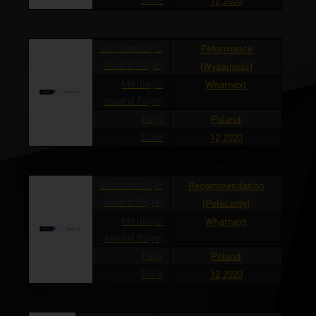
12,2020
Comments(in
Peformance
Award Page)
(Wydajność)
Media(in
Whatnext
Award Page)
Pays
Poland
Date
12,2020
Comments(in
Recommendation
Award Page)
(Polecamy)
Media(in
Whatnext
Award Page)
Pays
Poland
Date
12,2020