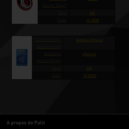
Award Page)
Pays
UK
Date
10,2020
Comments(in
Gamers Choice
Award Page)
Media(in
eTeknix
Award Page)
Pays
UK
Date
10,2020
À propos de Palit