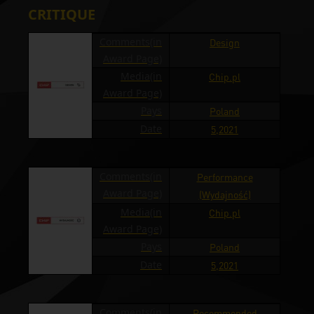
CRITIQUE
Comments(in
Design
Award Page)
Media(in
Chip.pl
Award Page)
Pays
Poland
Date
5,2021
Comments(in
Performance
Award Page)
(Wydajność)
Media(in
Chip.pl
Award Page)
Pays
Poland
Date
5,2021
Comments(in
Recommended