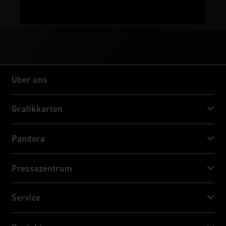
Über uns
Über uns
Grafikkarten
GeForce RTX™ 50 Series
Pandora
GeForce RTX™ 40 Series
NVIDIA Jetson Orin™ NX Super
Pressezentrum
GeForce RTX™ 30 Series
NVIDIA Jetson Orin™ Nano Super
Palit Nachrichten
Service
Social Media
Download Service