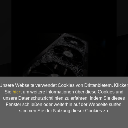
Unsere Webseite verwendet Cookies von Drittanbietern. Klicke
hier
Sie
, um weitere Informationen über diese Cookies und
unsere Datenschutzrichtlinien zu erfahren. Indem Sie dieses
Fenster schließen oder weiterhin auf der Webseite surfen,
stimmen Sie der Nutzung dieser Cookies zu.