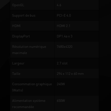
OpenGL
4.6
Support de bus
PCI-E 4.0
HDMI
HDMI 2.1
DisplayPort
DP1.4a x 3
Résolution numérique
7680x4320
maximale
Largeur
2.7 slot
Taille
294 x 112 x 60 mm
Consommation graphique
240W
(Watts)
Alimentation système
650W
recommandée