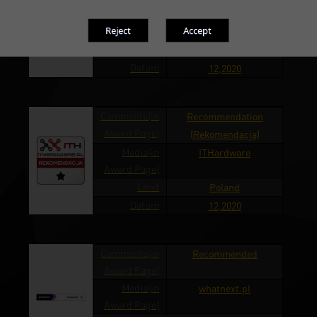
Media(in
ITHardware
Award Page)
Land
Poland
Datum
12,2020
Comments(in
Recommendation
Award Page)
(Rekomendacja)
Media(in
ITHardware
Award Page)
Land
Poland
Datum
12,2020
Comments(in
Recommended
Award Page)
Media(in
whatnext.pl
Award Page)