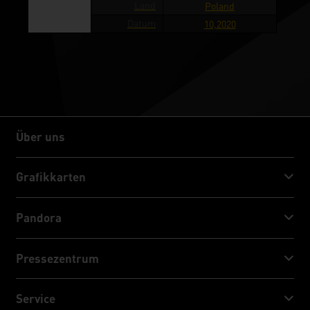
Land
Poland
Datum
10,2020
Über uns
Über uns
Grafikkarten
GeForce RTX™ 50 Series
Pandora
GeForce RTX™ 40 Series
NVIDIA Jetson Orin™ NX Super
Pressezentrum
GeForce RTX™ 30 Series
NVIDIA Jetson Orin™ Nano Super
Palit Nachrichten
Service