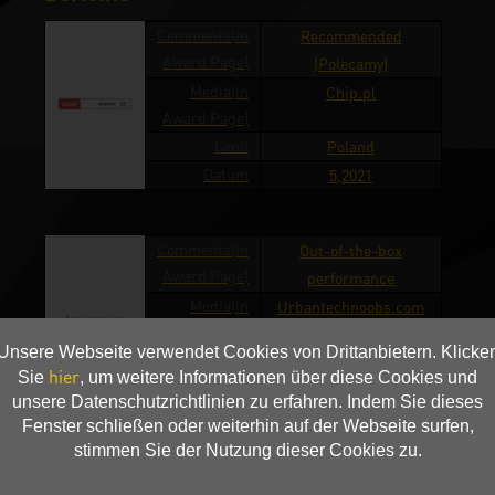
Comments(in
Recommended
Award Page)
(Polecamy)
Media(in
Chip.pl
Award Page)
Land
Poland
Datum
5,2021
Comments(in
Out-of-the-box
Award Page)
performance
Media(in
Urbantechnoobs.com
Award Page)
Unsere Webseite verwendet Cookies von Drittanbietern. Klicke
Land
Philippines
hier
Sie
, um weitere Informationen über diese Cookies und
Datum
4,2021
unsere Datenschutzrichtlinien zu erfahren. Indem Sie dieses
Fenster schließen oder weiterhin auf der Webseite surfen,
stimmen Sie der Nutzung dieser Cookies zu.
Comments(in
Score 4/5 (Ocena)
Award Page)