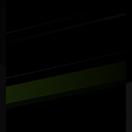
NVIDIA Studio
AI
Suas Ideias Aceleradas com
Leve seus projetos criativos a um novo nível com o
NVIDIA Studio. Impulsionada por um novo hardware
dedicado, a RTX Série 40 oferece um desempenho