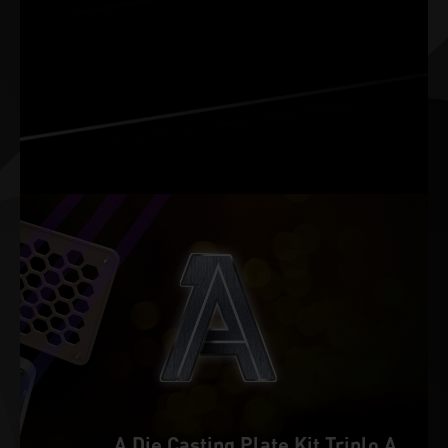
incomparável em renderizações 3D, edição de vídeo e
design gráfico. Experimente recursos avançados
acelerados por RTX nos principais softwares criativos,
drivers NVIDIA Studio desenvolvidos para oferecer
máxima estabilidade, e um conjunto de ferramentas
exclusivas que utiliza todo o poder da RTX para fluxos de
trabalho criativos otimizados por AI.
A Die Casting Plate Kit Triplo A