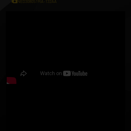
NED3080S19IA-132AA