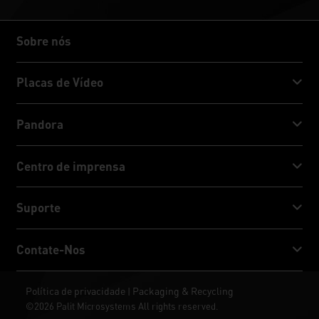
Sobre nós
Sobre nós
Placas de Vídeo
GeForce RTX™ 50 Series
Pandora
GeForce RTX™ 40 Series
NVIDIA Jetson Orin™ NX Super
Centro de imprensa
GeForce RTX™ 30 Series
NVIDIA Jetson Orin™ Nano Super
Notícias da Palit
Suporte
Mídia Socia
Serviço de download
Contate-Nos
Prêmio e Reviews
ThunderMaster
Palit Social Care
Contate-Nos
Política de privacidade
Packaging & Recycling
|
ARGB SYNC
©2026 Palit Microsystems All rights reserved.
Onde comprar