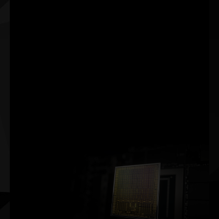
O NVIDIA DLSS (Deep
Learning Super
Sampling) é uma
tecnologia inovadora de
renderização por AI que
leva sua fidelidade visual
a um nível totalmente
novo usando
processadores Tensor
Core dedicados para AI
nas GPUs GeForce RTX™.
ARQUITETURA NVIDIA AMPERE
2ª GERAÇÃO
RT CORES