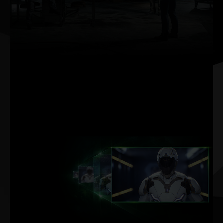
O Ray Tracing é o santo
graal dos gráficos nos
games, simulando o
comportamento físico
da luz para
proporcionar uma
renderização em tempo
real e com qualidade
cinematográfica — até
mesmo nos games mais
visualmente intensos.
ACELERACIÓN
POR IA DE
DLSS.
NVIDIA DLSS