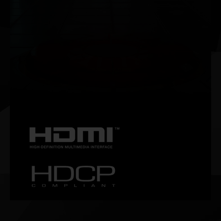
NVIDIA G-SYNC®
Garanta um gameplay fluido e sem travamentos com altas
taxas de atualização, HDR e mais. Este é o monitor de
games ideal e o equipamento preferido dos gamers
entusiastas.