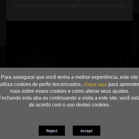
noise operation, and effective reduction of heat generating.
Para assegurar que você tenha a melhor experiência, este site
clique aqui
utiliza cookies de perfis terceirizados,
para aprende
mais sobre esses cookies e como alterar seus ajustes.
Fechando esta aba ou continuando a visita a este site, você est
de acordo com o uso destes cookies.
1. Instale este suporte Sag Holder (com três parafusos) na