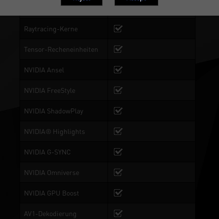
0-dB TECH
Raytracing-Kerne
Tensor-Recheneinheiten
NVIDIA Ansel
NVIDIA FreeStyle
NVIDIA ShadowPlay
NVIDIA® Highlights
NVIDIA G-SYNC
NVIDIA Omniverse
NVIDIA GPU Boost
AV1-Dekodierung