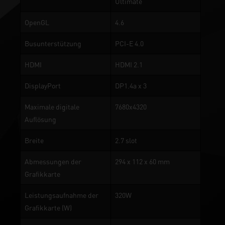
Ultimate
OpenGL
4.6
Busunterstützung
PCI-E 4.0
HDMI
HDMI 2.1
DisplayPort
DP1.4a x 3
Maximale digitale
7680x4320
Auflösung
Breite
2.7 slot
Abmessungen der
294 x 112 x 60 mm
Grafikkarte
Leistungsaufnahme der
320W
Grafikkarte (W)