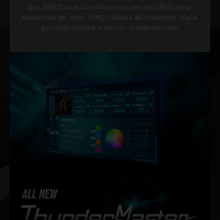
alan DrMOS artık tüm ihtişamı ile yeni nesil Palit ekran
kartlarında yer alıyor. DrMOS yüksek akım devreler, düşük
gürültülü çalışma ve verimli ısı azaltma sunar.