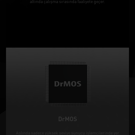
altında çalışma sırasında faaliyete geçer.
DrMOS
Aslında sadece yüksek seviye sunucu işlemcilerinde yer