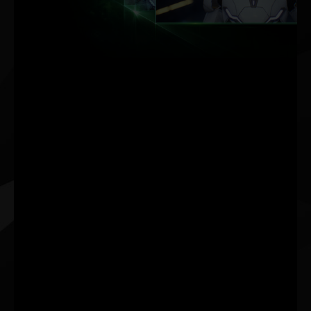
HIZLANDIRMASI.
MAKSIMUM FPS. MAKSIMUM
KALITE. YAPAY ZEKA
DESTEKLI.
NVIDIA DLSS (Derin Öğrenme
Süper Örnekleme), GeForce
RTX™ GPU'lardaki ayrılmış
tensör çekirdeği yapay zeka
işlemcilerini kullanarak
grafik performansını
yükselten ve çığır açan bir
yapay zekayla görüntü
oluşturma teknolojisidir.
DLSS, oyunlarınızda FPS'yi
artırıp güzel ve keskin
grafikler oluşturmak için
derin öğrenme sinir ağının
gücünden yararlanır.