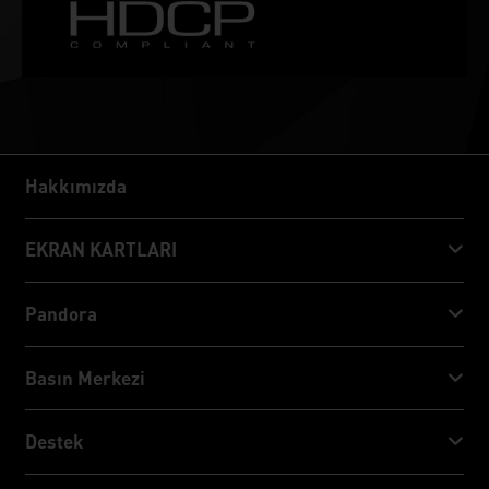
Hakkımızda
Hakkımızda
EKRAN KARTLARI
GeForce RTX™ 50 Series
Pandora
GeForce RTX™ 40 Series
NVIDIA Jetson Orin™ NX Super
Basın Merkezi
GeForce RTX™ 30 Series
NVIDIA Jetson Orin™ Nano Super
Palit Haberler
Destek
Sosyal Medya