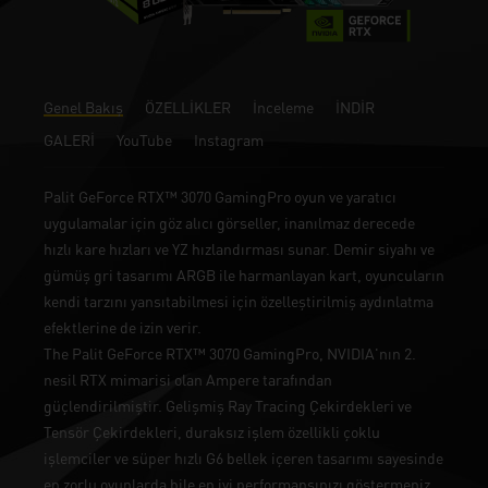
Genel Bakış
ÖZELLİKLER
İnceleme
İNDİR
GALERİ
YouTube
Instagram
Palit GeForce RTX™ 3070 GamingPro oyun ve yaratıcı
uygulamalar için göz alıcı görseller, inanılmaz derecede
hızlı kare hızları ve YZ hızlandırması sunar. Demir siyahı ve
gümüş gri tasarımı ARGB ile harmanlayan kart, oyuncuların
kendi tarzını yansıtabilmesi için özelleştirilmiş aydınlatma
efektlerine de izin verir.
The Palit GeForce RTX™ 3070 GamingPro, NVIDIA'nın 2.
nesil RTX mimarisi olan Ampere tarafından
güçlendirilmiştir. Gelişmiş Ray Tracing Çekirdekleri ve
Tensör Çekirdekleri, duraksız işlem özellikli çoklu
işlemciler ve süper hızlı G6 bellek içeren tasarımı sayesinde
en zorlu oyunlarda bile en iyi performansınızı göstermeniz