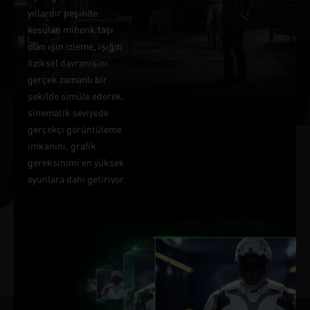
yıllardır peşinde
koşulan mihenk taşı
olan ışın izleme, ışığın
fiziksel davranışını
gerçek zamanlı bir
şekilde simüle ederek,
sinematik seviyede
gerçekçi görüntüleme
imkanını, grafik
gereksinimi en yüksek
oyunlara dahi getiriyor.
DLSS YAPAY
ZEKA