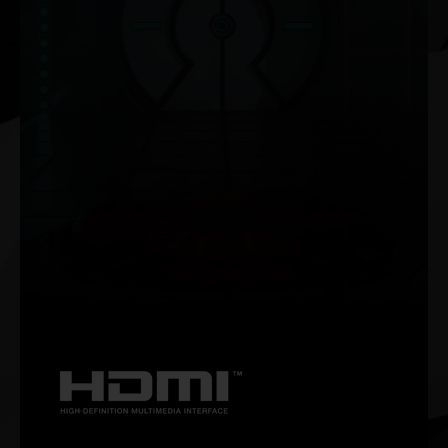
NVIDIA G-SYNC®
Yüksek yenileme hızları, HDR ve daha fazlasıyla yırtılmasız,
akıcı bir oyun deneyimi yaşayın. Bu, oyun tutkunları için en
iyi oyun monitörü ve vazgeçilmez bir donanımdır.