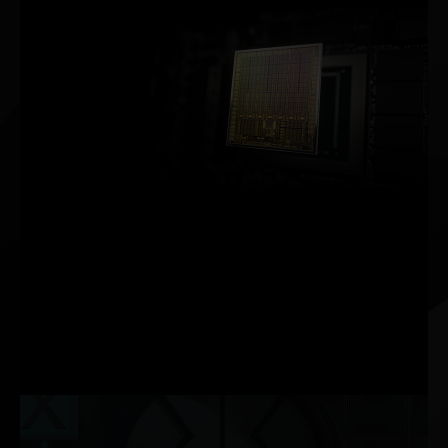
NVIDIA Ampere Mimarisi
2. Nesil
RT Çekirdekleri
2 Kat Fazla İşleme Hızı
3. Nesil
Tensor Çekirdekleri
2 Kata Kadar Fazla İşleme Hızı
Yeni
SM
2 Kata Kadar FP32 İşleme Hızı