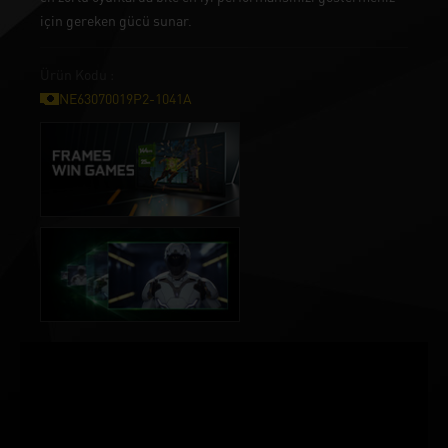
için gereken gücü sunar.
Ürün Kodu :
NE63070019P2-1041A