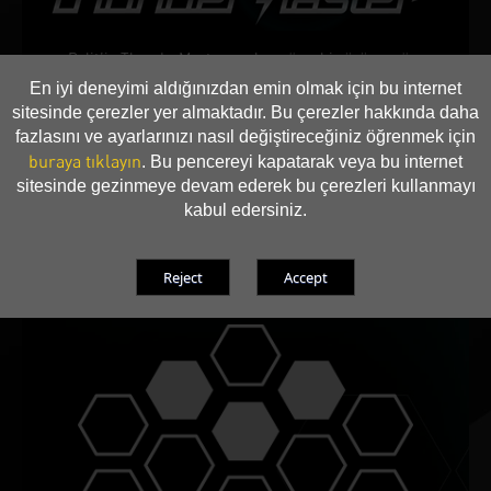
Palit’in ThunderMaster yazılımı, önceki sürüme göre
baştan aşağı bir güncelleme aldı. Artık daha kullanıcı dostu
En iyi deneyimi aldığınızdan emin olmak için bu internet
arayüzün yanı sıra daha fazla kişiselleştirilmiş ayara sahip.
sitesinde çerezler yer almaktadır. Bu çerezler hakkında daha
ThunderMaster ile overclock ayarlarından fan hızına, LED
fazlasını ve ayarlarınızı nasıl değiştireceğiniz öğrenmek için
efektine kadar ekran kartınızı kontrol edebilirsiniz. Ayrıca
buraya tıklayın
. Bu pencereyi kapatarak veya bu internet
ThunderMaster aracı ile ekran kartı durumunu da
sitesinde gezinmeye devam ederek bu çerezleri kullanmayı
izleyebilirsiniz.
kabul edersiniz.