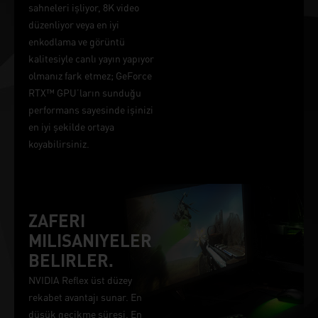
sahneleri işliyor, 8K video
düzenliyor veya en iyi
enkodlama ve görüntü
kalitesiyle canlı yayın yapıyor
olmanız fark etmez; GeForce
RTX™ GPU’ların sunduğu
performans sayesinde işinizi
en iyi şekilde ortaya
koyabilirsiniz.
ZAFERI
MILISANIYELER
BELIRLER.
NVIDIA Reflex üst düzey
rekabet avantajı sunar. En
düşük gecikme süresi. En