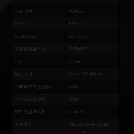
버스 지원
PCI-E 4.0
HDMI
HDMI 2.1
DisplayPort
DP1.4a x 3
최대 디지털 해상도
7680x4320
너비
2.7 slot
보드 크기
294 x 112 x 60 mm
그래픽 카드 전원(W)
350W
권장 시스템 전원
750W
추가 전원 커넥터
8-pin X2
액세서리
Manual, Power Cable,
Sag
Holder
or
VGA Holder