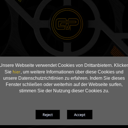
Unsere Webseite verwendet Cookies von Drittanbietern. Klicke
hier
Sie
, um weitere Informationen über diese Cookies und
unsere Datenschutzrichtlinien zu erfahren. Indem Sie dieses
Fenster schließen oder weiterhin auf der Webseite surfen,
stimmen Sie der Nutzung dieser Cookies zu.