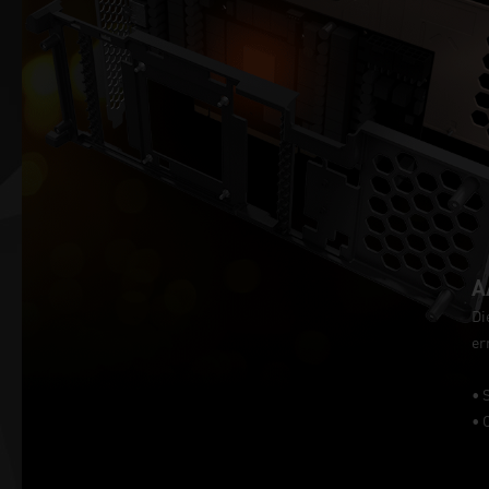
A
Di
er
• 
• 