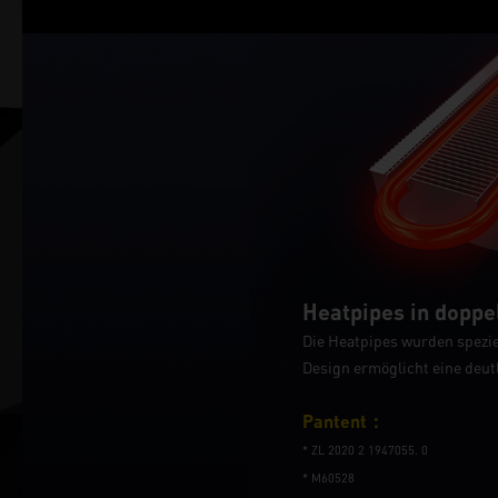
Heatpipes in dopp
Die Heatpipes wurden spezie
Design ermöglicht eine deu
Pantent：
* ZL 2020 2 1947055. 0
* M60528