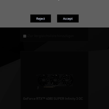
GeForce RTX™ 4080 SUPER
16GB/256bit
GDDR6X
HDMI 2.1a / DisplayPort
+Zur Vergleichsliste hinzufügen
GeForce RTX™ 4080 SUPER Infinity 3 OC