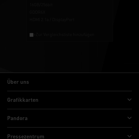
16GB/256bit
GDDR6X
HDMI 2.1a / DisplayPort
+Zur Vergleichsliste hinzufügen
Über uns
Über uns
Grafikkarten
GeForce RTX™ 50 Series
Pandora
GeForce RTX™ 40 Series
NVIDIA Jetson Orin™ NX Super
Pressezentrum
GeForce RTX™ 30 Series